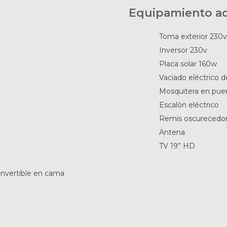
Equipamiento ad
Toma exterior 230v
Inversor 230v
Placa solar 160w
Vaciado eléctrico d
Mosquitera en puer
Escalón eléctrico
Remis oscurecedor
Antena
TV 19” HD
onvertible en cama