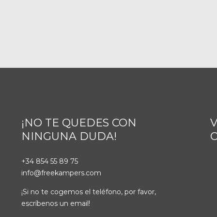
¡NO TE QUEDES CON
V
NINGUNA DUDA!
+34 854 55 89 75
info@freekampers.com
¡Si no te cogemos el teléfono, por favor,
escríbenos un email!