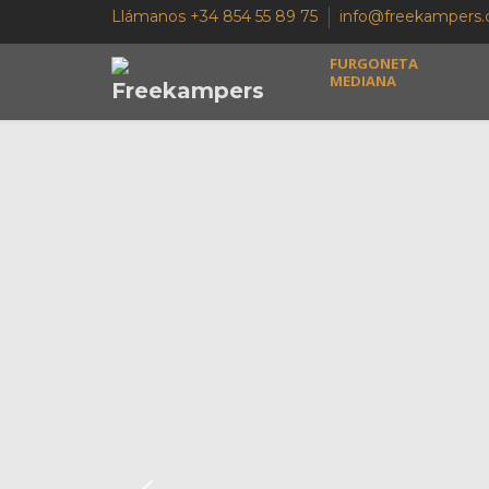
Llámanos +34 854 55 89 75
info@freekampers
FURGONETA
MEDIANA