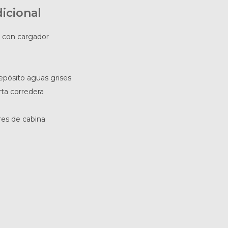
icional
 con cargador
epósito aguas grises
ta corredera
es de cabina