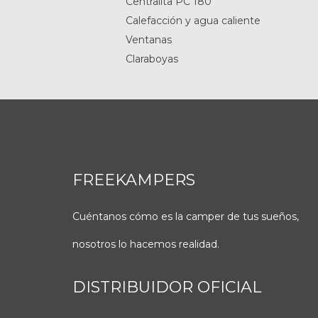
Centralita PC 180
Calefacción y agua caliente
Ventanas
Claraboyas
FREEKAMPERS
Cuéntanos cómo es la camper de tus sueños,
nosotros lo hacemos realidad.
DISTRIBUIDOR OFICIAL