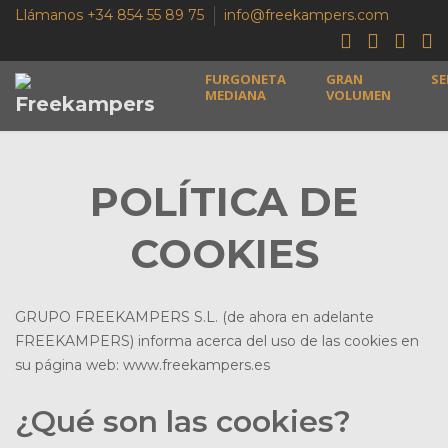
Llámanos +34 854 55 89 75
info@freekampers.com
FURGONETA
GRAN
SE
MEDIANA
VOLUMEN
POLÍTICA DE
COOKIES
GRUPO FREEKAMPERS S.L. (de ahora en adelante
FREEKAMPERS) informa acerca del uso de las cookies en
su página web: www.freekampers.es
¿Qué son las cookies?