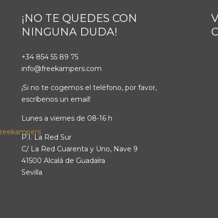
¡NO TE QUEDES CON
V
NINGUNA DUDA!
+34 854 55 89 75
info@freekampers.com
¡Si no te cogemos el teléfono, por favor,
escríbenos un email!
Lunes a viernes de 08-16 h
P.I. La Red Sur
C/ La Red Cuarenta y Uno, Nave 9
41500 Alcalá de Guadaíra
Sevilla