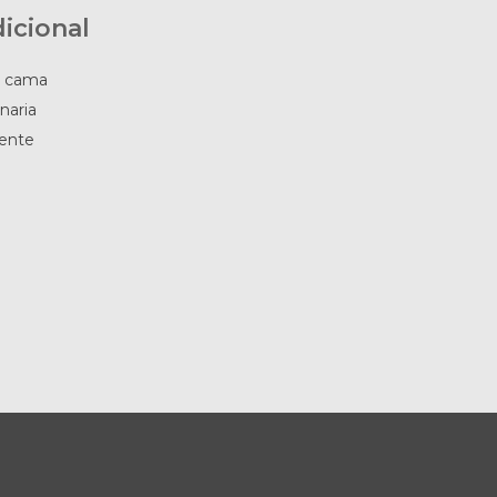
icional
n cama
naria
iente