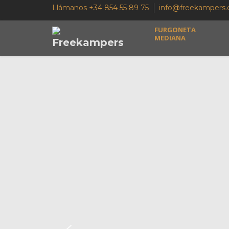
Llámanos +34 854 55 89 75
info@freekampers
FURGONETA
MEDIANA