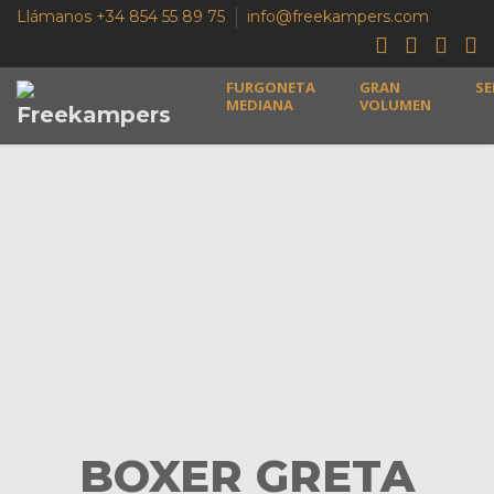
Llámanos +34 854 55 89 75
info@freekampers.com
FURGONETA
GRAN
SE
MEDIANA
VOLUMEN
BOXER GRETA