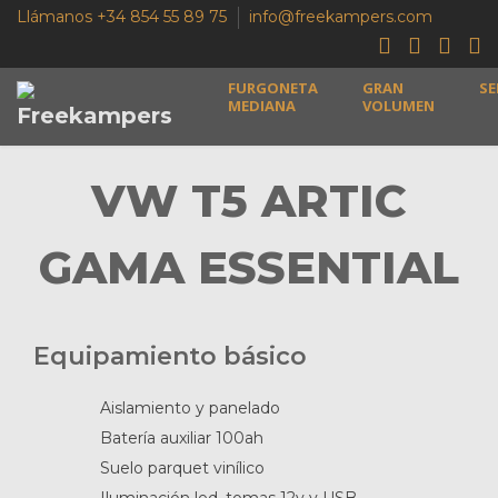
Llámanos +34 854 55 89 75
info@freekampers.com
FURGONETA
GRAN
SE
MEDIANA
VOLUMEN
VW T5 ARTIC
GAMA ESSENTIAL
Equipamiento básico
Aislamiento y panelado
Batería auxiliar 100ah
Suelo parquet vinílico