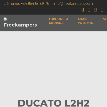
Llámanos +34 854 55 89 75
info@freekampers.com
FURGONETA
GRAN
SE
MEDIANA
VOLUMEN
DUCATO L2H2