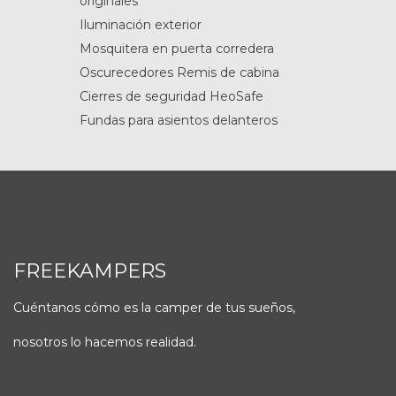
originales
Iluminación exterior
Mosquitera en puerta corredera
Oscurecedores Remis de cabina
Cierres de seguridad HeoSafe
Fundas para asientos delanteros
FREEKAMPERS
Cuéntanos cómo es la camper de tus sueños,
nosotros lo hacemos realidad.