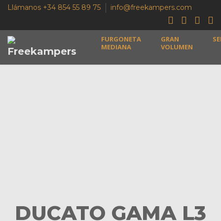
Llámanos +34 854 55 89 75
info@freekampers.com
FURGONETA
GRAN
SE
MEDIANA
VOLUMEN
DUCATO GAMA L3