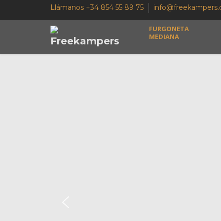
Llámanos +34 854 55 89 75
info@freekampers
FURGONETA
MEDIANA