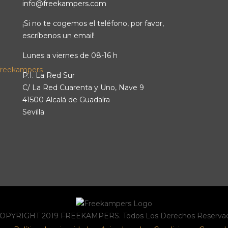
info@freekampers.com
¡Si no te cogemos el teléfono, por favor,
escríbenos un email!
Lunes a viernes de 08-16 h
P.I. La Red Sur
C/ La Red Cuarenta y Uno, Nave 9
41500 Alcalá de Guadaíra
Sevilla
OPYRIGHT 2019 FREEKAMPERS. Todos Los Derechos Reservad