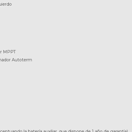
uierdo
or MPPT
amador Autoterm
ptuando la batería auxiliar, que dispone de 1 año de garantía)