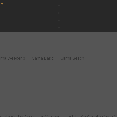
om
ama Weekend
Gama Basic
Gama Beach
nstalación De Accesorios Camper
Instalación Asiento-Cama 