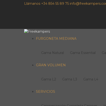
Llámanos +34 854 55 89 75
info@freekampers.c
FURGONETA MEDIANA
Gama Natural
Gama Essential
G
GRAN VOLUMEN
Gama L2
Gama L3
Gama L4
SERVICIOS
Camperización Completa Camper
I