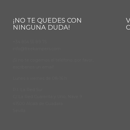
¡NO TE QUEDES CON
V
NINGUNA DUDA!
+34 854 55 89 75
info@freekampers.com
¡Si no te cogemos el teléfono, por favor,
escríbenos un email!
Lunes a viernes de 08-16 h
P.I. La Red Sur
C/ La Red Cuarenta y Uno, Nave 9
41500 Alcalá de Guadaíra
Sevilla