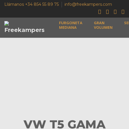
Llámanos +34 854 55 89 75
info@freekampers.com
FURGONETA
GRAN
SE
MEDIANA
VOLUMEN
VW T5 GAMA