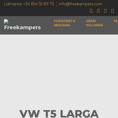
Llámanos +34 854 55 89 75
info@freekampers.com
FURGONETA
GRAN
SE
MEDIANA
VOLUMEN
VW T5 LARGA