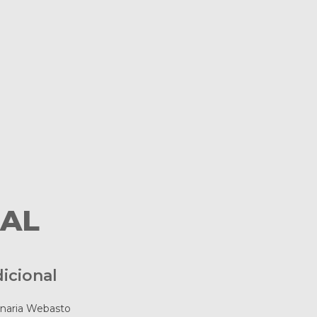
RAL
icional
onaria Webasto