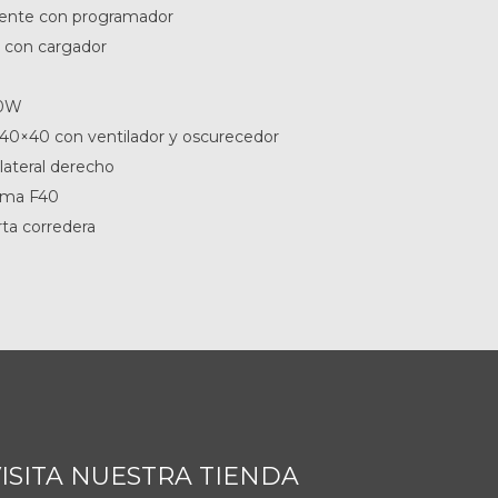
iente con programador
 con cargador
50W
40×40 con ventilador y oscurecedor
lateral derecho
amma F40
ta corredera
ISITA NUESTRA TIENDA