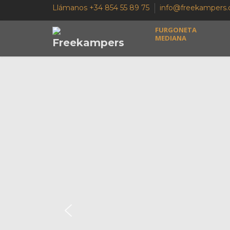
Llámanos +34 854 55 89 75
info@freekampers
FURGONETA
MEDIANA