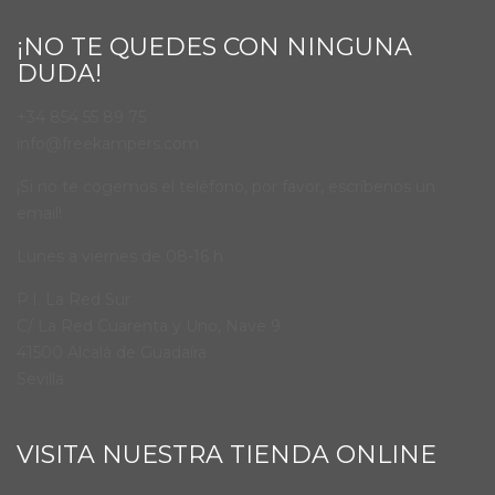
¡NO TE QUEDES CON NINGUNA
DUDA!
+34 854 55 89 75
info@freekampers.com
¡Si no te cogemos el teléfono, por favor, escríbenos un
email!
Lunes a viernes de 08-16 h
P.I. La Red Sur
C/ La Red Cuarenta y Uno, Nave 9
41500 Alcalá de Guadaíra
Sevilla
VISITA NUESTRA TIENDA ONLINE