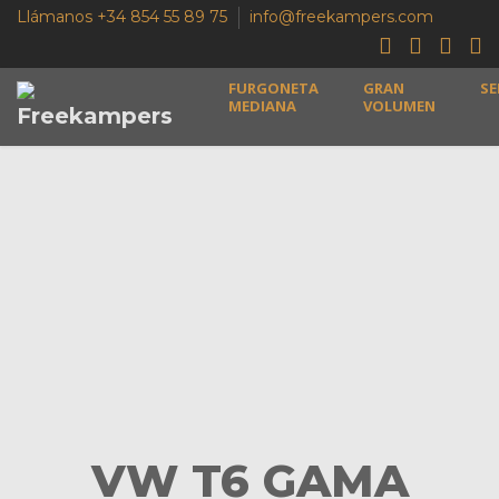
Llámanos +34 854 55 89 75
info@freekampers.com
FURGONETA
GRAN
SE
MEDIANA
VOLUMEN
VW T6 GAMA