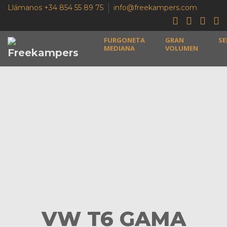
Llámanos +34 854 55 89 75
info@freekampers.com
FURGONETA
GRAN
SE
MEDIANA
VOLUMEN
VW T6 GAMA