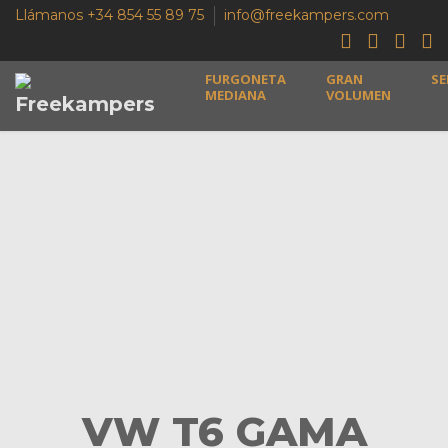
Llámanos +34 854 55 89 75
info@freekampers.com
FURGONETA
GRAN
SE
MEDIANA
VOLUMEN
VW T6 GAMA