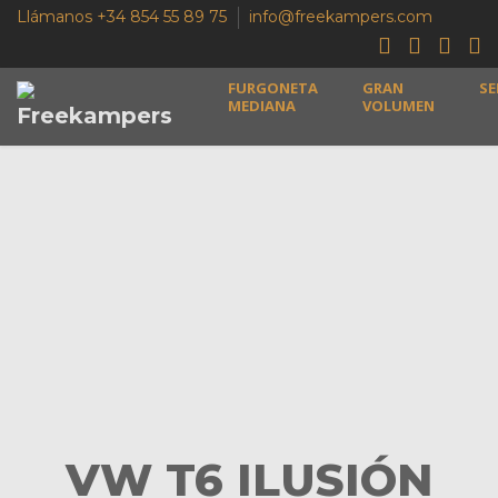
Llámanos +34 854 55 89 75
info@freekampers.com
FURGONETA
GRAN
SE
MEDIANA
VOLUMEN
VW T6 ILUSIÓN