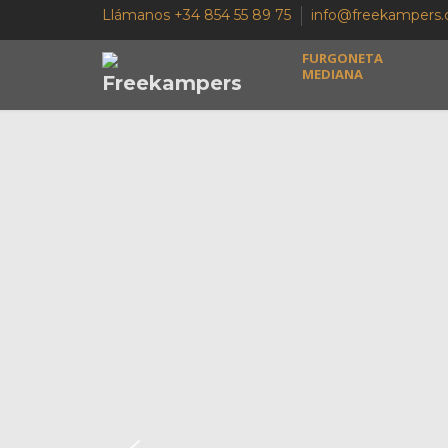
Llámanos +34 854 55 89 75
info@freekampers
FURGONETA
MEDIANA