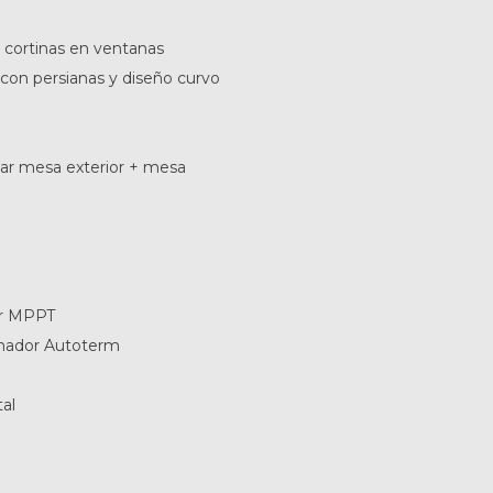
cortinas en ventanas
con persianas y diseño curvo
jar mesa exterior + mesa
or MPPT
amador Autoterm
al