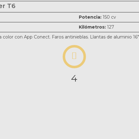
er T6
Potencia:
150 cv
Kilómetros:
127
 a color con App Conect. Faros antinieblas. Llantas de aluminio 1
4