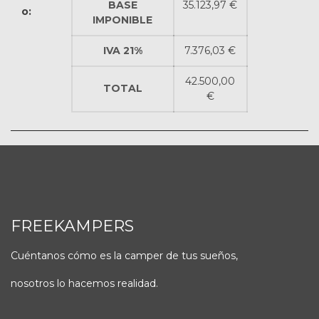
BASE
35.123,97 €
o:
IMPONIBLE
IVA 21%
7.376,03 €
42.500,00
TOTAL
€
FREEKAMPERS
Cuéntanos cómo es la camper de tus sueños,
nosotros lo hacemos realidad.