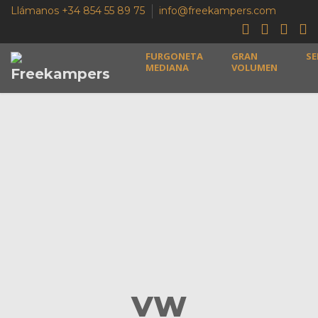
Llámanos +34 854 55 89 75
info@freekampers.com
FURGONETA
GRAN
SE
MEDIANA
VOLUMEN
VW