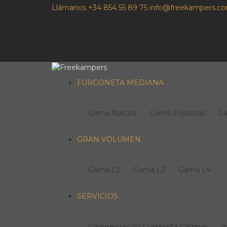
Llámanos +34 854 55 89 75
info@freekampers.c
FURGONETA MEDIANA
Gama Natural
Gama Essential
G
GRAN VOLUMEN
Gama L2
Gama L3
Gama L4
SERVICIOS
Camperización Completa Camper
I