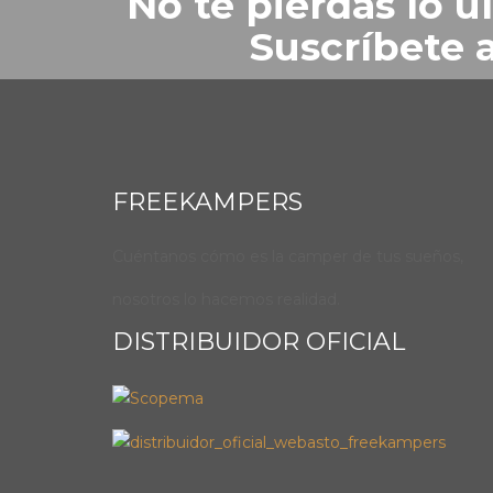
No te pierdas lo 
Suscríbete 
FREEKAMPERS
Cuéntanos cómo es la camper de tus sueños,
nosotros lo hacemos realidad.
DISTRIBUIDOR OFICIAL