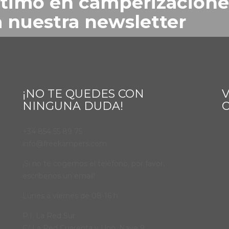
último en camperizacione
a nuestra newsletter
¡NO TE QUEDES CON
V
NINGUNA DUDA!
+34 854 55 89 75
info@freekampers.com
¡Si no te cogemos el teléfono, por favor,
escríbenos un email!
Lunes a viernes de 08-16 h
P.I. La Red Sur
C/ La Red Cuarenta y Uno, Nave 9