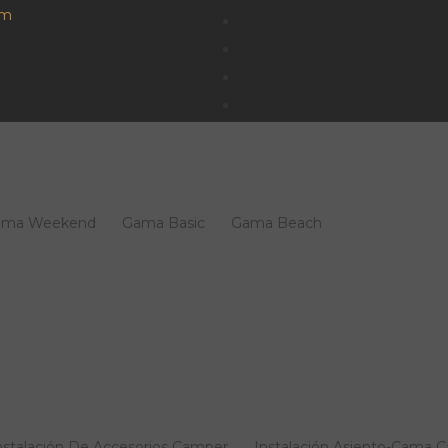
om
ama Weekend
Gama Basic
Gama Beach
nstalación De Accesorios Camper
Instalación Asiento-Cama 