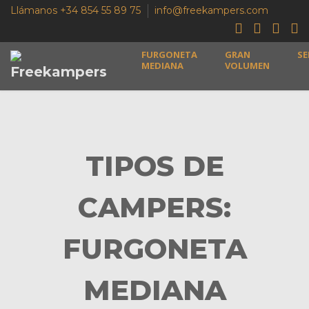
Llámanos +34 854 55 89 75
info@freekampers.com
FURGONETA
GRAN
SE
MEDIANA
VOLUMEN
TIPOS DE
CAMPERS:
FURGONETA
MEDIANA