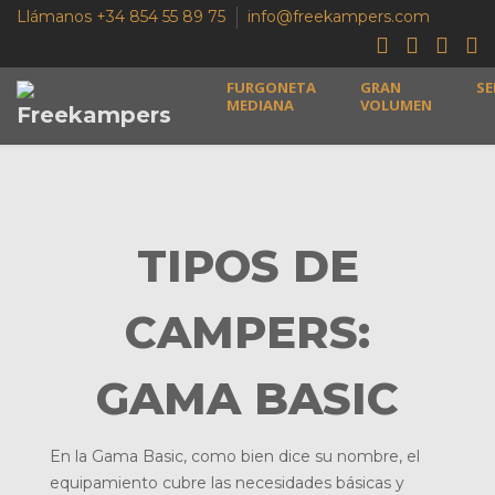
Llámanos +34 854 55 89 75
info@freekampers.com
FURGONETA
GRAN
SE
MEDIANA
VOLUMEN
TIPOS DE
CAMPERS:
GAMA BASIC
En la Gama Basic, como bien dice su nombre, el
equipamiento cubre las necesidades básicas y