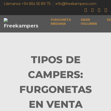
Llámanos +34 854 55 89 75
info@freekampers.com
FURGONETA
GRAN
SE
MEDIANA
VOLUMEN
TIPOS DE
CAMPERS:
FURGONETAS
EN VENTA